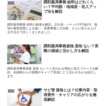
調剤薬局事務 給料はどれくら
2025
い？平均額・地域差・収入アッ
プ法を解説
調剤薬局事務 給料の相場を解説。正社員・パートの平均給与、地
域や雇用形態による違い、医療事務との比較、さらに収入を上げ
る方法まで詳しくまとめました。
調剤薬局事務資格 意味 ない？実
2025
際の価値と活かし方を解説
調剤薬局事務資格 意味 ない？と言われる理由と役立つケースを解
説。未経験からの就職やキャリア形成にどう活かせるかを紹介し
ます。
サビ管 資格とは？仕事内容・取
2025
得要件・キャリアの広がりを徹
底解説